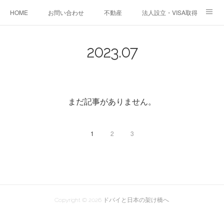
HOME
お問い合わせ
不動産
法人設立・VISA取得
教育サポート
お役立ち情報
2023
.
07
まだ記事がありません。
1
2
3
Copyright ©
2026
ドバイと日本の架け橋へ
.