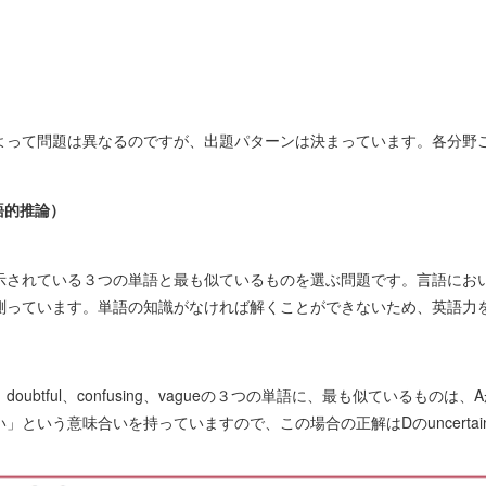
よって問題は異なるのですが、出題パターンは決まっています。各分野
（言語的推論）
示されている３つの単語と最も似ているものを選ぶ問題です。言語にお
測っています。単語の知識がなければ解くことができないため、英語力
ubtful、confusing、vagueの３つの単語に、最も似ているもの
」という意味合いを持っていますので、この場合の正解はDのuncertai