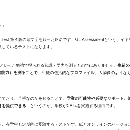
ト」
s
T
est 第
４
版の頭文字を取った略名です。GL Assessmentという、
及しているテストになります。
科といった勉強で得られる知識・学力を測るものではありません。
生徒の
y（認知能力）を測る
ことで、生徒の包括的なプロファイル、人物像のような
でており、苦手なのかを知ることで、
学業の可能性や必要なサポート、
育を提供できる
、というのが、学校がCAT4を実施する理由です。
も、在学中も定期的に受験するテストです。紙とオンラインのバージョ