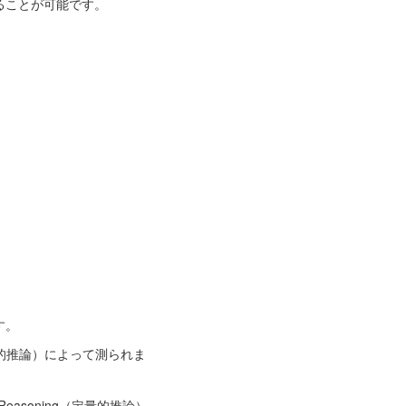
ることが可能です。
す。
（言語的推論）によって測られま
 Reasoning（定量的推論）