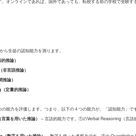
す。オンラインであれば、国外であっても、転校する前の学校で受験す
野から生徒の認知能力を測ります。
（言語的推論）
ning（非言語推論）
（空間推論）
oning（定量的推論）
つの能力を評価します。つまり、以下の４つの能力が、「認知能力」で
ords（言葉を用いた推論）
– 言語的能力です。①のVerbal Reasoning
umbers（数字を用いた推論）
– 数字を使った考察力です。④の Quantitative